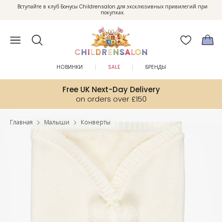
Вступайте в клуб Бонусы Childrensalon для эксклюзивных привилегий при
Enjoy 10% off your first order as a little welcome gift. Sign up here.
покупках.
НОВИНКИ
SALE
БРЕНДЫ
Free UK Next-Day Delivery
on orders over £150
Главная
Малыши
Конверты