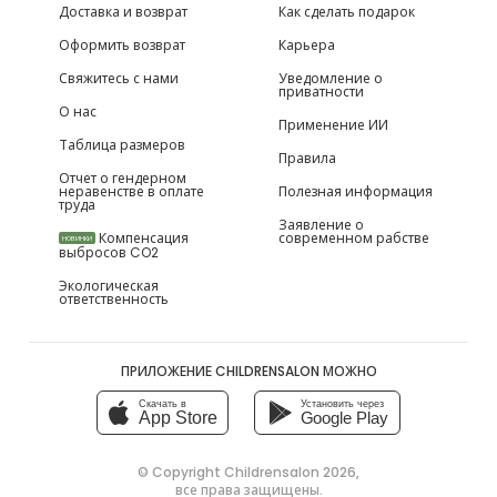
Доставка и возврат
Как сделать подарок
Оформить возврат
Карьера
Свяжитесь с нами
Уведомление о
приватности
О нас
Применение ИИ
Таблица размеров
Правила
Отчет о гендерном
неравенстве в оплате
Полезная информация
труда
Заявление о
Компенсация
современном рабстве
НОВИНКИ
выбросов CO2
Экологическая
ответственность
ПРИЛОЖЕНИЕ CHILDRENSALON МОЖНО
Скачать в
Установить через
App Store
Google Play
© Copyright
Childrensalon 2026
,
все права защищены.