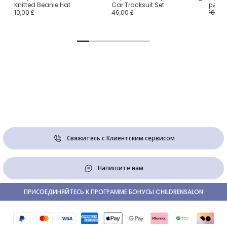
Knitted Beanie Hat
Car Tracksuit Set
ракет
10,00 £
46,00 £
16,00 
Свяжитесь с Клиентским сервисом
Напишите нам
ПРИСОЕДИНЯЙТЕСЬ К ПРОГРАММЕ БОНУСЫ CHILDRENSALON