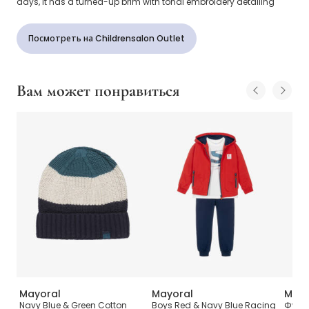
days, it has a turned-up brim with tonal embroidery detailing
Посмотреть на Childrensalon Outlet
Вам может понравиться
Mayoral
Mayoral
Mayo
Navy Blue & Green Cotton
Boys Red & Navy Blue Racing
Футбо