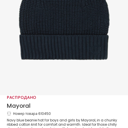
РАСПРОДАНО
Mayoral
Номер товара 610450
Navy Blue Chunky Knit Cotton Beanie
Navy blue beanie hat for boys and girls by Mayoral, in a chunky
Hat
ribbed cotton knit for comfort and warmth. Ideal for those chilly