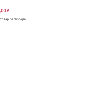
ный вязаный для девочек
7,00 £
 товар распродан.