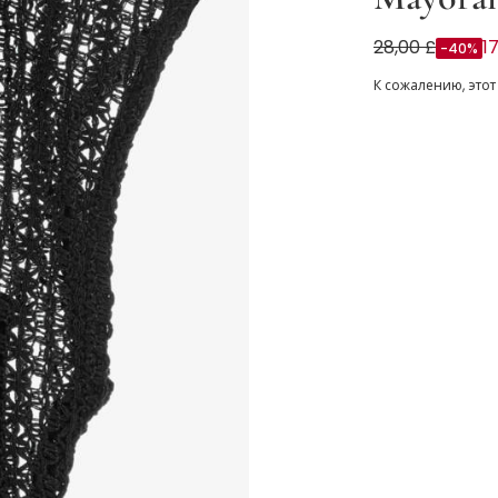
Топ 2-в-1 чер
28,00 £
1
-40%
К сожалению, этот