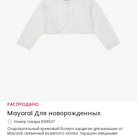
РАСПРОДАНО
Mayoral Для новорожденных
Номер товара 609527
Кардиган болеро кремовый хлопковый
Очаровательный кремовый болеро кардиган для малышек от
для малышек
Mayoral, связанный из мягкого хлопка. Украшен изящными