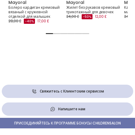
Mayoral
Mayoral
Mayo
Болеро кардиган кремовый
Жилет без рукавов кремовый
Карди
вязаный с кружевной
трикотажный для девочек
малин
отделкой для малышек
24,00 £
12,00 £
24,00
-50%
28,00 £
17,00 £
-40%
Свяжитесь с Клиентским сервисом
Напишите нам
ПРИСОЕДИНЯЙТЕСЬ К ПРОГРАММЕ БОНУСЫ CHILDRENSALON