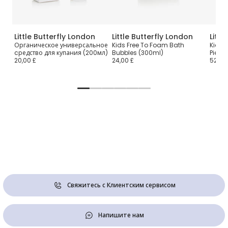
Little Butterfly London
Little Butterfly London
Littl
ля
Органическое универсальное
Kids Free To Foam Bath
Kids O
cредство для купания (200мл)
Bubbles (300ml)
Piece
20,00 £
24,00 £
52,00
Свяжитесь с Клиентским сервисом
Напишите нам