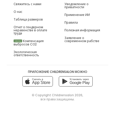
Свяжитесь с нами
Уведомление о
приватности
О нас
Применение ИИ
Таблица размеров
Правила
Отчет о гендерном
неравенстве в оплате
Полезная информация
труда
Заявление о
Компенсация
современном рабстве
НОВИНКИ
выбросов CO2
Экологическая
ответственность
ПРИЛОЖЕНИЕ CHILDRENSALON МОЖНО
Скачать в
Установить через
App Store
Google Play
© Copyright
Childrensalon 2026
,
все права защищены.