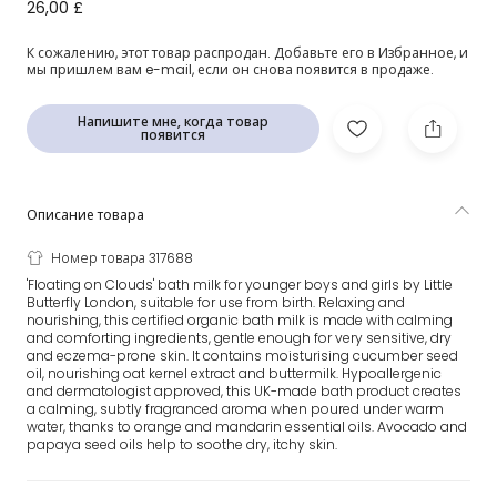
Органическое молочко для купания малышей (250мл)
26,00 £
К сожалению, этот товар распродан. Добавьте его в Избранное, и
мы пришлем вам e-mail, если он снова появится в продаже.
Напишите мне, когда товар
появится
Описание товара
Номер товара 317688
'Floating on Clouds' bath milk for younger boys and girls by Little
Butterfly London, suitable for use from birth. Relaxing and
nourishing, this certified organic bath milk is made with calming
and comforting ingredients, gentle enough for very sensitive, dry
and eczema-prone skin. It contains moisturising cucumber seed
oil, nourishing oat kernel extract and buttermilk. Hypoallergenic
and dermatologist approved, this UK-made bath product creates
a calming, subtly fragranced aroma when poured under warm
water, thanks to orange and mandarin essential oils. Avocado and
papaya seed oils help to soothe dry, itchy skin.