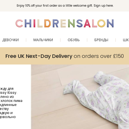
Enjoy 10% off your first order as a little welcome gift. Sign up here.
ДЕВОЧКИ
МАЛЬЧИКИ
ОБУВЬ
БРЕНДЫ
ШК
Free UK Next-Day Delivery
on orders over £150
ежду для
ssy Kissy.
влено из
т хлопок пима
рхдлинные
еству
адкую и
 довольно