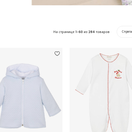
На странице
1-60
из
284
товаров
Спрят