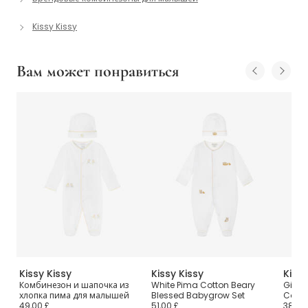
Kissy Kissy
Вам может понравиться
Kissy Kissy
Kissy Kissy
Kissy
ка
Комбинезон и шапочка из
White Pima Cotton Beary
Girls 
хлопка пима для малышей
Blessed Babygrow Set
Cotto
49,00 £
51,00 £
38,00