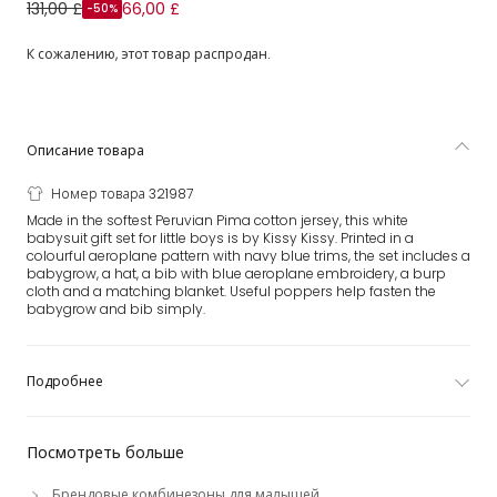
Подарочный комплект детской одежды из хлопка пима с
131,00 £
66,00 £
-50%
самолетиками
К сожалению, этот товар распродан.
Описание товара
Номер товара 321987
Made in the softest Peruvian Pima cotton jersey, this white
babysuit gift set for little boys is by Kissy Kissy. Printed in a
colourful aeroplane pattern with navy blue trims, the set includes a
babygrow, a hat, a bib with blue aeroplane embroidery, a burp
cloth and a matching blanket. Useful poppers help fasten the
babygrow and bib simply.
Подробнее
Посмотреть больше
Брендовые комбинезоны для малышей