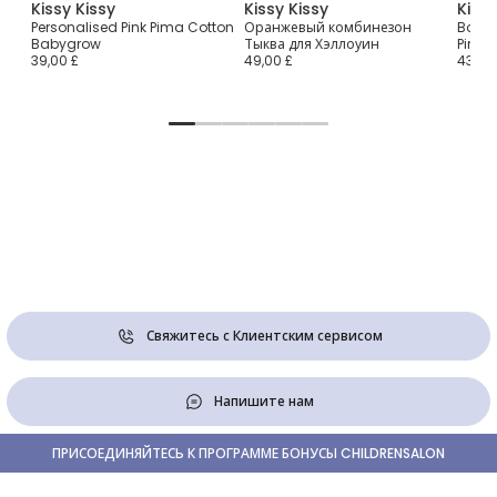
Kissy Kissy
Kissy Kissy
Kissy
ddy
Personalised Pink Pima Cotton
Оранжевый комбинезон
Boys 
Babygrow
Тыква для Хэллоуин
Pima 
39,00 £
49,00 £
43,00
Свяжитесь с Клиентским сервисом
Напишите нам
ПРИСОЕДИНЯЙТЕСЬ К ПРОГРАММЕ БОНУСЫ CHILDRENSALON