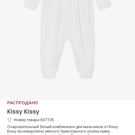
РАСПРОДАНО
Kissy Kissy
Номер товара 607725
Комбинезон белый из хлопка пима с
Очаровательный белый комбинезон для мальчиков от Kissy
ручной вышивкой для мальчиков
Kissy из невероятно мягкого трикотажного хлопка пима.