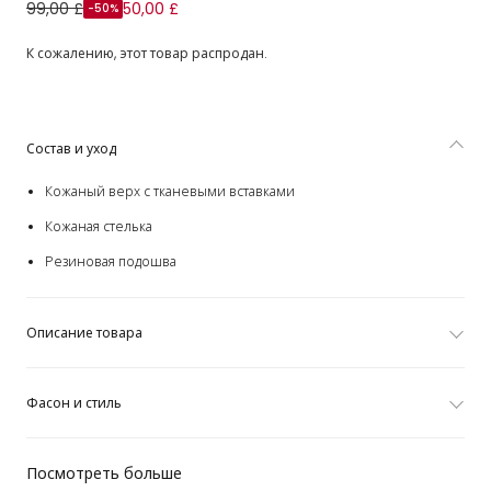
Black Velcro Sandals with Logo Trims
99,00 £
50,00 £
-50%
К сожалению, этот товар распродан.
Состав и уход
Кожаный верх с тканевыми вставками
Кожаная стелька
Резиновая подошва
Описание товара
Фасон и стиль
Посмотреть больше