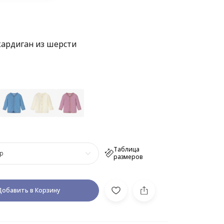
ардиган из шерсти
Таблица
р
размеров
Добавить в Корзину