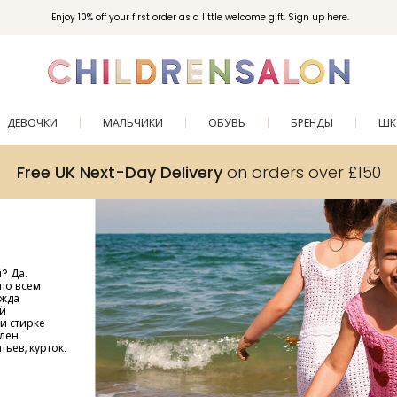
Вступайте в клуб Бонусы Childrensalon для эксклюзивных привилегий при покупках.
Enjoy 10% off your first order as a little welcome gift. Sign up here.
ДЕВОЧКИ
МАЛЬЧИКИ
ОБУВЬ
БРЕНДЫ
ШК
Free UK Next-Day Delivery
on orders over £150
? Да.
по всем
ежда
ей
 и стирке
лен.
ьев, курток.