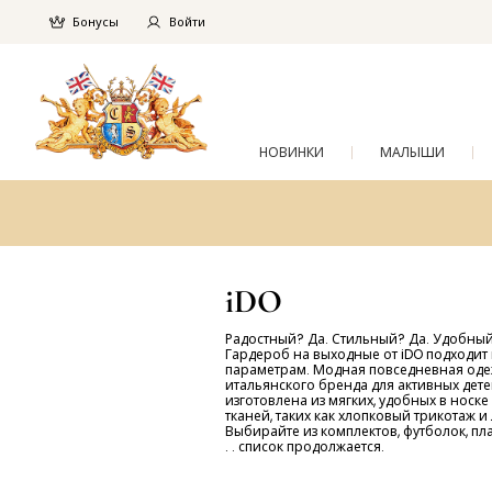
Бонусы
Войти
НОВИНКИ
МАЛЫШИ
iDO
Радостный? Да. Стильный? Да. Удобный
Гардероб на выходные от iDO подходит 
параметрам. Модная повседневная од
итальянского бренда для активных дет
изготовлена ​​из мягких, удобных в носке
тканей, таких как хлопковый трикотаж и 
Выбирайте из комплектов, футболок, плат
. . список продолжается.