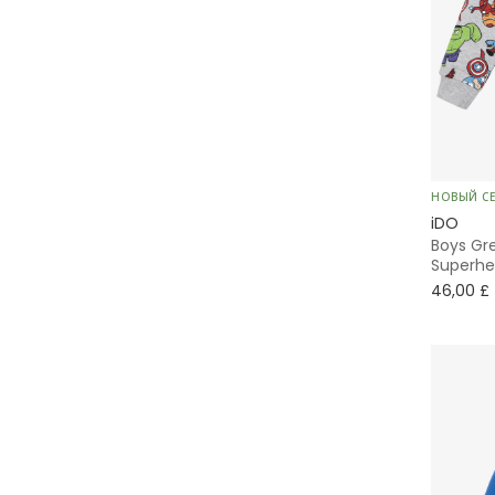
Без воротника
Из джерси
С тюлем
Пайетки
НОВЫЙ С
iDO
Boys Gr
Superhe
46,00 £