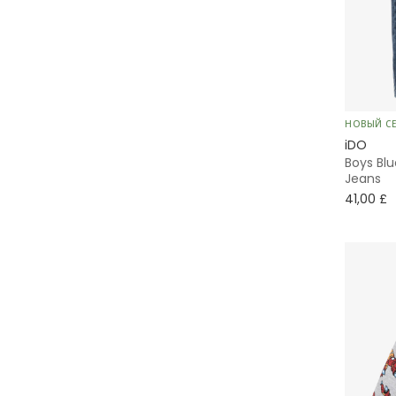
Пуховик
Хелло Китти
Бомберы
Шакеты
НОВЫЙ С
iDO
Формальные
Boys Blu
Jeans
Cтеганые
41,00 £
А-силуэт
Вязаные
Юбка-пачка
Праздничные