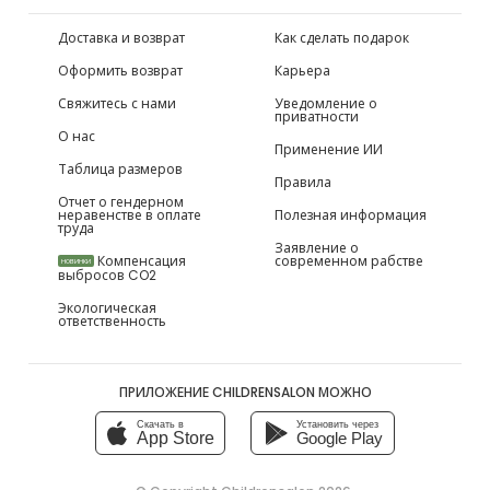
Доставка и возврат
Как сделать подарок
Оформить возврат
Карьера
Свяжитесь с нами
Уведомление о
приватности
О нас
Применение ИИ
Таблица размеров
Правила
Отчет о гендерном
неравенстве в оплате
Полезная информация
труда
Заявление о
Компенсация
современном рабстве
НОВИНКИ
выбросов CO2
Экологическая
ответственность
ПРИЛОЖЕНИЕ CHILDRENSALON МОЖНО
Скачать в
Установить через
App Store
Google Play