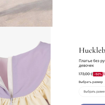
Huckleb
Платье без р
девочек
173,00 £
8
-50%
Выбрать размер
Выбрать разме