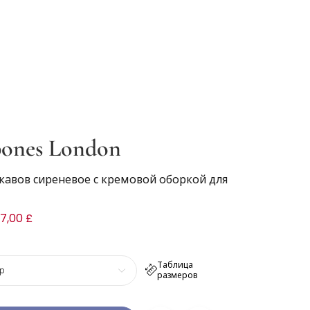
ones London
укавов сиреневое с кремовой оборкой для
7,00 £
Таблица
р
размеров