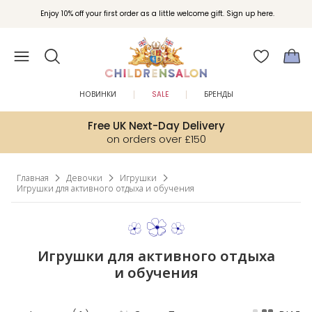
Вступайте в клуб Бонусы Childrensalon для эксклюзивных привилегий при
Enjoy 10% off your first order as a little welcome gift. Sign up here.
покупках.
НОВИНКИ
SALE
БРЕНДЫ
Free UK Next-Day Delivery
on orders over £150
Главная
Девочки
Игрушки
Игрушки для активного отдыха и обучения
Игрушки для активного отдыха
и обучения