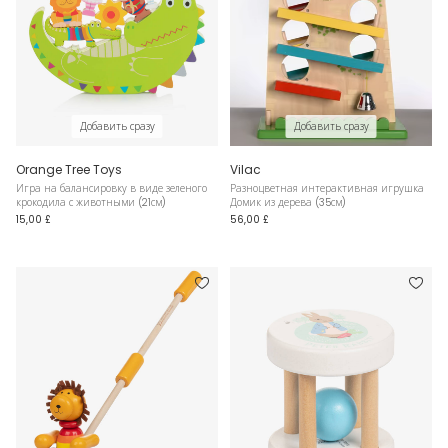
Добавить сразу
Добавить сразу
Orange Tree Toys
Vilac
Игра на балансировку в виде зеленого
Разноцветная интерактивная игрушка
крокодила с животными (21см)
Домик из дерева (35см)
15,00 £
56,00 £