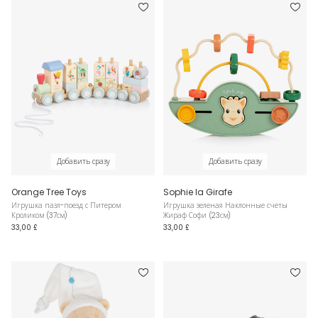
Добавить сразу
Добавить сразу
Orange Tree Toys
Sophie la Girafe
Игрушка пазл-поезд с Питером
Игрушка зеленая Наклонные счеты
Кроликом (37см)
Жираф Софи (23см)
33,00 £
33,00 £