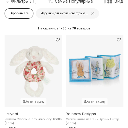
Фильтры
( 1 )
Самые Популярные
ВИД
Сбросить все
Игрушки для активного отдыха и обучения
На странице
1-60
из
78
товаров
Добавить сразу
Добавить сразу
Jellycat
Rainbow Designs
Blossom Cream Bunny Berry Ring Rattle
Мягкая книга из ткани Кролик Питер
(18cm)
(75cm)