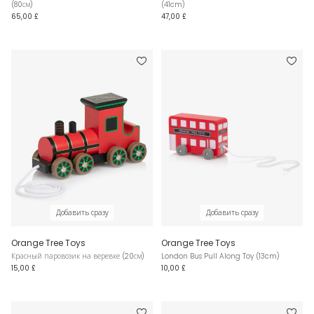
(80см)
(41cm)
65,00 £
47,00 £
Добавить сразу
Добавить сразу
Orange Tree Toys
Orange Tree Toys
Красный паровозик на веревке (20см)
London Bus Pull Along Toy (13cm)
15,00 £
10,00 £