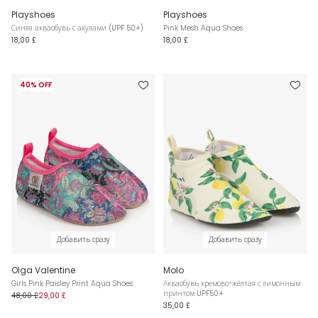
Playshoes
Playshoes
Синяя акваобувь с акулами (UPF 50+)
Pink Mesh Aqua Shoes
18,00 £
18,00 £
40% OFF
Добавить сразу
Добавить сразу
Olga Valentine
Molo
Girls Pink Paisley Print Aqua Shoes
Акваобувь кремово-жёлтая с лимонным
принтом UPF50+
48,00 £
29,00 £
35,00 £