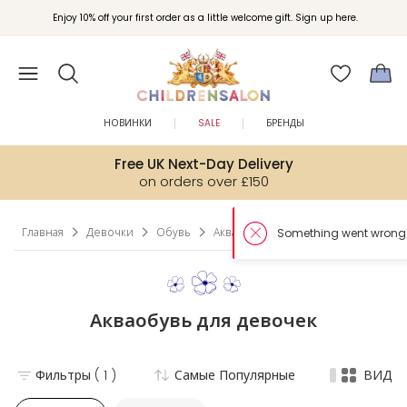
Enjoy 10% off your first order as a little welcome gift. Sign up here.
НОВИНКИ
SALE
БРЕНДЫ
Free UK Next-Day Delivery
on orders over £150
Главная
Девочки
Обувь
Акваобувь
Акваобувь для девочек
Фильтры
( 1 )
Самые Популярные
ВИД