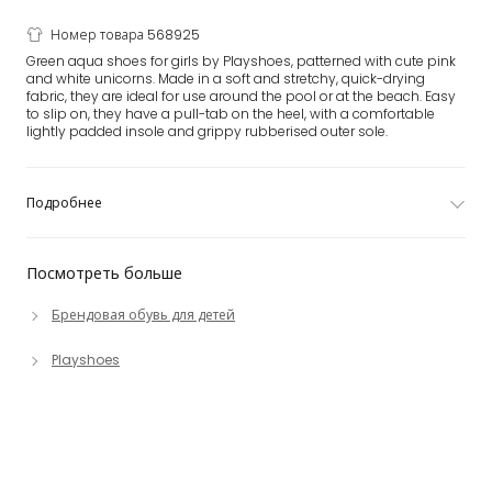
Номер товара 568925
Green aqua shoes for girls by Playshoes, patterned with cute pink
and white unicorns. Made in a soft and stretchy, quick-drying
fabric, they are ideal for use around the pool or at the beach. Easy
to slip on, they have a pull-tab on the heel, with a comfortable
lightly padded insole and grippy rubberised outer sole.
Подробнее
Посмотреть больше
Брендовая обувь для детей
Playshoes