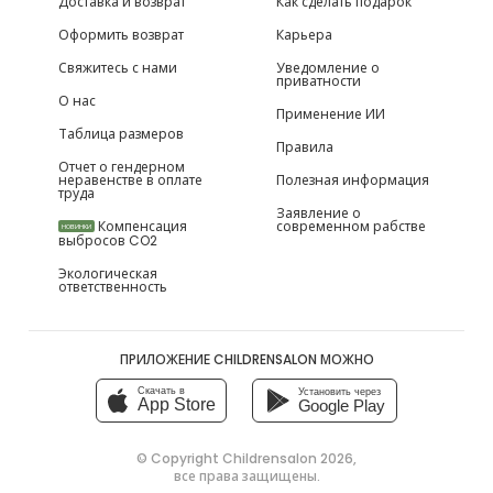
Доставка и возврат
Как сделать подарок
Оформить возврат
Карьера
Свяжитесь с нами
Уведомление о
приватности
О нас
Применение ИИ
Таблица размеров
Правила
Отчет о гендерном
неравенстве в оплате
Полезная информация
труда
Заявление о
Компенсация
современном рабстве
НОВИНКИ
выбросов CO2
Экологическая
ответственность
ПРИЛОЖЕНИЕ CHILDRENSALON МОЖНО
Скачать в
Установить через
App Store
Google Play
© Copyright
Childrensalon 2026
,
все права защищены.