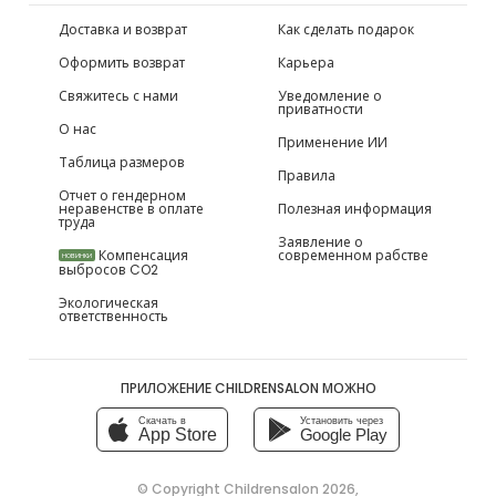
Доставка и возврат
Как сделать подарок
Оформить возврат
Карьера
Свяжитесь с нами
Уведомление о
приватности
О нас
Применение ИИ
Таблица размеров
Правила
Отчет о гендерном
неравенстве в оплате
Полезная информация
труда
Заявление о
Компенсация
современном рабстве
НОВИНКИ
выбросов CO2
Экологическая
ответственность
ПРИЛОЖЕНИЕ CHILDRENSALON МОЖНО
Скачать в
Установить через
App Store
Google Play
© Copyright
Childrensalon 2026
,