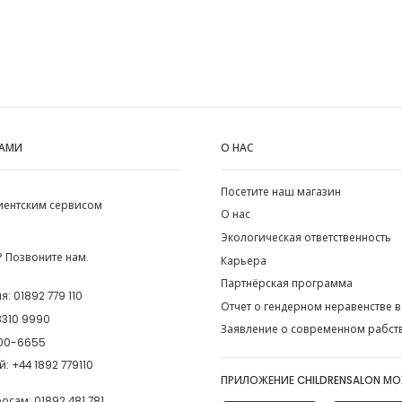
НАМИ
О НАС
Посетите наш магазин
лиентским сервисом
О нас
Экологическая ответственность
 Позвоните нам.
Карьера
Партнёрская программа
ия:
01892 779 110
Отчет о гендерном неравенстве в
8310 9990
Заявление о современном рабст
00-6655
й:
+44 1892 779110
ПРИЛОЖЕНИЕ CHILDRENSALON М
росам:
01892 481 781