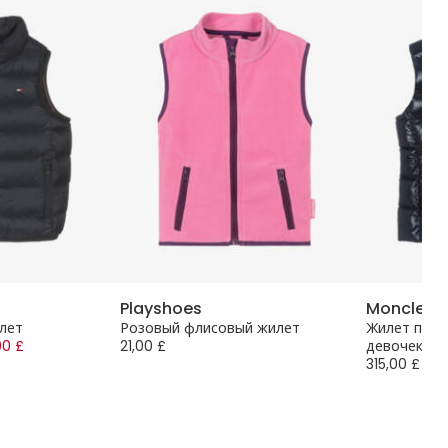
Playshoes
Moncler E
лет
Розовый флисовый жилет
Жилет пухо
00 £
21,00 £
девочек
315,00 £