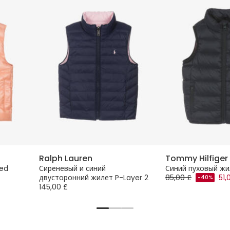
Ralph Lauren
Tommy Hilfiger
ded
Сиреневый и синий
Синий пуховый жи
двусторонний жилет P-Layer 2
85,00 £
51,
-40%
145,00 £