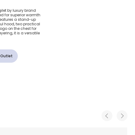
ooded
let by luxury brand
ed for superior warmth
Gilet
 features a stand-up
ful hood, two practical
ogo on the chest for
ogo
ering, it is a versatile
 Outlet