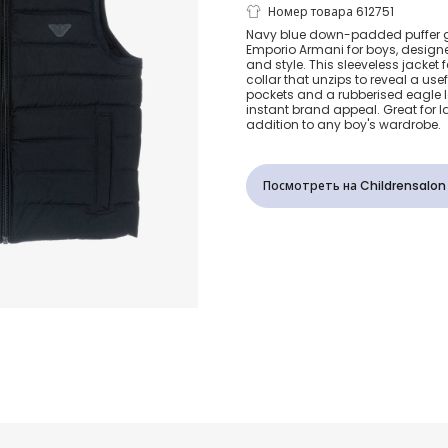
Boys Blue H
Номер товара 612751
Navy blue down-padded puffer gi
Emporio Armani for boys, design
Down Puffer 
and style. This sleeveless jacket
collar that unzips to reveal a use
pockets and a rubberised eagle l
with Eagle L
instant brand appeal. Great for lay
addition to any boy's wardrobe.
Посмотреть на Childrensalon