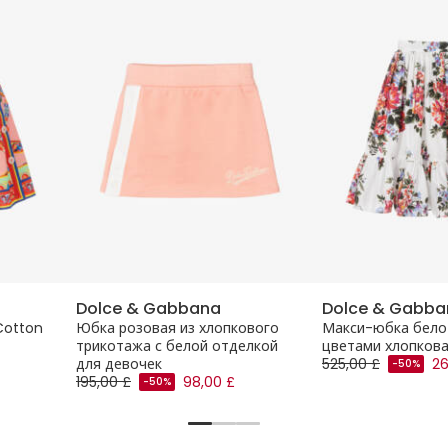
Dolce & Gabbana
Dolce & Gabba
 Cotton
Юбка розовая из хлопкового
Макси-юбка бело
трикотажа с белой отделкой
цветами хлопкова
для девочек
525,00 £
26
-50%
195,00 £
98,00 £
-50%