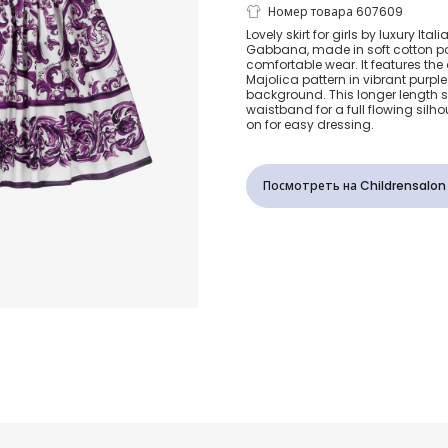
Girls Purple 
Номер товара 607609
Lovely skirt for girls by luxury Ita
Gabbana, made in soft cotton po
Print Cotton
comfortable wear. It features the
Majolica pattern in vibrant purple
background. This longer length sk
with Shirred
waistband for a full flowing silho
on for easy dressing.
Посмотреть на Childrensalon