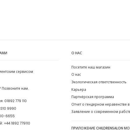
НАМИ
О НАС
Посетите наш магазин
лиентским сервисом
О нас
Экологическая ответственность
 Позвоните нам.
Карьера
Партнёрская программа
ия:
01892 779 110
Отчет о гендерном неравенстве в
8310 9990
Заявление о современном рабст
00-6655
й:
+44 1892 779110
ПРИЛОЖЕНИЕ CHILDRENSALON М