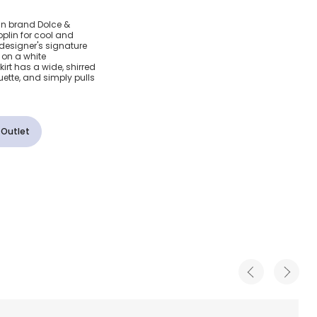
Majolica
lian brand Dolce &
plin for cool and
 Skirt
 designer's signature
 on a white
irt has a wide, shirred
 Waist
uette, and simply pulls
 Outlet