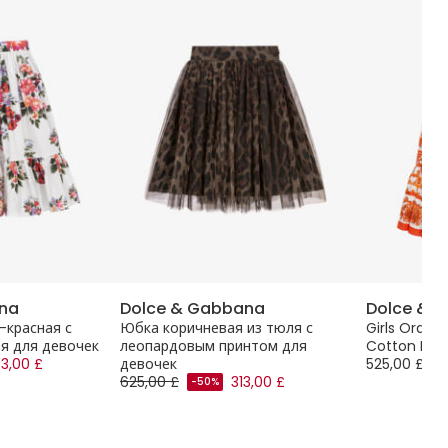
na
Dolce & Gabbana
Dolce & 
-красная с
Юбка коричневая из тюля с
Girls Orange
я для девочек
леопардовым принтом для
Cotton Popli
3,00 £
девочек
525,00 £
625,00 £
313,00 £
-50%