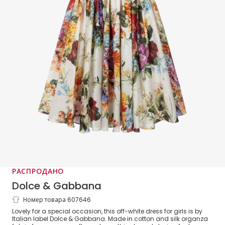
РАСПРОДАНО
Dolce & Gabbana
Номер товара 607646
Girls Colourful Floral Print Organza
Lovely for a special occasion, this off-white dress for girls is by
Dress
Italian label Dolce & Gabbana. Made in cotton and silk organza