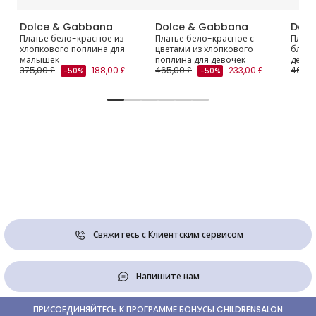
Dolce & Gabbana
Dolce & Gabbana
Dolc
ка
Платье бело-красное из
Платье бело-красное с
Плать
хлопкового поплина для
цветами из хлопкового
блест
малышек
поплина для девочек
девоч
375,00 £
188,00 £
465,00 £
233,00 £
465,0
-50%
-50%
Свяжитесь с Клиентским сервисом
Напишите нам
ПРИСОЕДИНЯЙТЕСЬ К ПРОГРАММЕ БОНУСЫ CHILDRENSALON