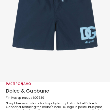
РАСПРОДАНО
Dolce & Gabbana
Номер товара 607539
Boys Navy Blue Swim Shorts with DG
Navy blue swim shorts for boys by luxury Italian label Dolce &
Logo Print
Gabbana, featuring the brand's bold DG logo in pastel blue print