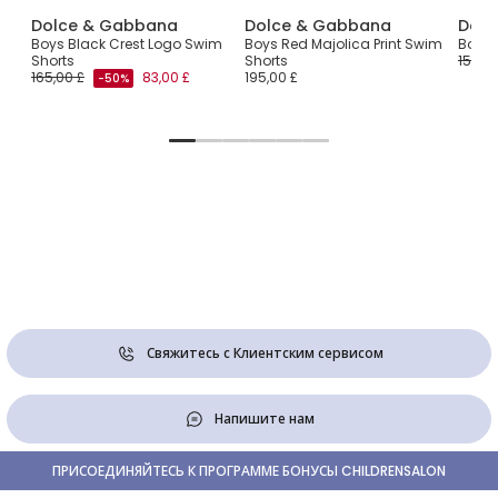
Dolce & Gabbana
Dolce & Gabbana
Dolc
рты
Boys Black Crest Logo Swim
Boys Red Majolica Print Swim
Boys 
Shorts
Shorts
150,00
165,00 £
83,00 £
195,00 £
-50%
Свяжитесь с Клиентским сервисом
Напишите нам
ПРИСОЕДИНЯЙТЕСЬ К ПРОГРАММЕ БОНУСЫ CHILDRENSALON