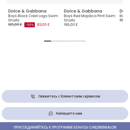
Dolce & Gabbana
Dolce & Gabbana
Dolc
ие
Boys Black Crest Logo Swim
Boys Red Majolica Print Swim
Boys 
м
Shorts
Shorts
150,00
165,00 £
83,00 £
195,00 £
-50%
Свяжитесь с Клиентским сервисом
Напишите нам
ПРИСОЕДИНЯЙТЕСЬ К ПРОГРАММЕ БОНУСЫ CHILDRENSALON