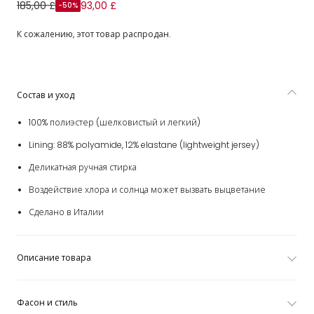
Boys Blue Cargo Print Swim Shorts
185,00 £
93,00 £
-50%
К сожалению, этот товар распродан.
Состав и уход
100% полиэстер (шелковистый и легкий)
Lining: 88% polyamide, 12% elastane (lightweight jersey)
Деликатная ручная стирка
Воздействие хлора и солнца может вызвать выцветание
Сделано в Италии
Описание товара
Фасон и стиль