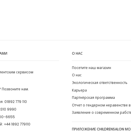
НАМИ
О НАС
Посетите наш магазин
лиентским сервисом
О нас
Экологическая ответственность
 Позвоните нам.
Карьера
Партнёрская программа
ия:
01892 779 110
Отчет о гендерном неравенстве в
8310 9990
Заявление о современном рабст
00-6655
й:
+44 1892 779110
ПРИЛОЖЕНИЕ CHILDRENSALON М