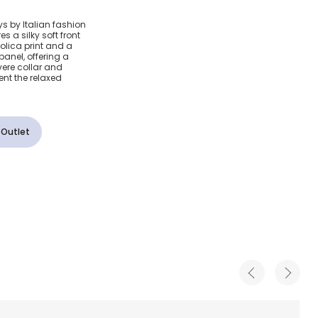
 White
ys by Italian fashion
s a silky soft front
t
olica print and a
nel, offering a
vere collar and
irt
nt the relaxed
 Outlet