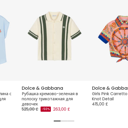
Dolce & Gabbana
Dolce & Gabba
лина с
Рубашка кремово-зеленая в
Girls Pink Carretto
для
полоску трикотажная для
Knot Detail
девочек
415,00 £
525,00 £
263,00 £
-50%