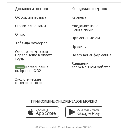
Доставка и возврат
Как сделать подарок
Оформить возврат
Карьера
Свяжитесь с нами
Уведомление о
приватности
О нас
Применение ИИ
Таблица размеров
Правила
Отчет о гендерном
неравенстве в оплате
Полезная информация
труда
Заявление о
Компенсация
современном рабстве
НОВИНКИ
выбросов CO2
Экологическая
ответственность
ПРИЛОЖЕНИЕ CHILDRENSALON МОЖНО
Скачать в
Установить через
App Store
Google Play
© Copyright
Childrensalon 2026
,