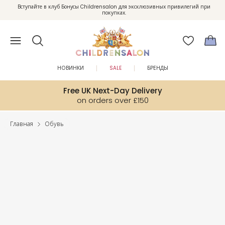
Вступайте в клуб Бонусы Childrensalon для эксклюзивных привилегий при
Enjoy 10% off your first order as a little welcome gift. Sign up here.
покупках.
НОВИНКИ
SALE
БРЕНДЫ
Free UK Next-Day Delivery
on orders over £150
Главная
Обувь