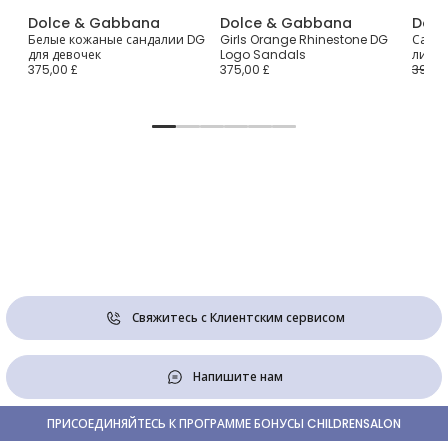
Dolce & Gabbana
Dolce & Gabbana
Dolc
ные
Белые кожаные сандалии DG
Girls Orange Rhinestone DG
Санда
для девочек
Logo Sandals
липуч
375,00 £
375,00 £
395,0
Свяжитесь с Клиентским сервисом
Напишите нам
ПРИСОЕДИНЯЙТЕСЬ К ПРОГРАММЕ БОНУСЫ CHILDRENSALON