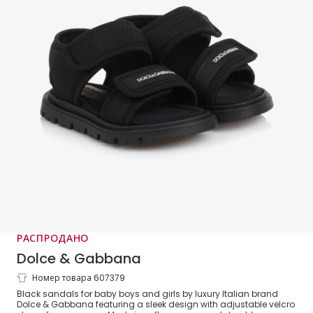
РАСПРОДАНО
Dolce & Gabbana
Номер товара 607379
Black Velcro Baby Sandals
Black sandals for baby boys and girls by luxury Italian brand
Dolce & Gabbana featuring a sleek design with adjustable velcro