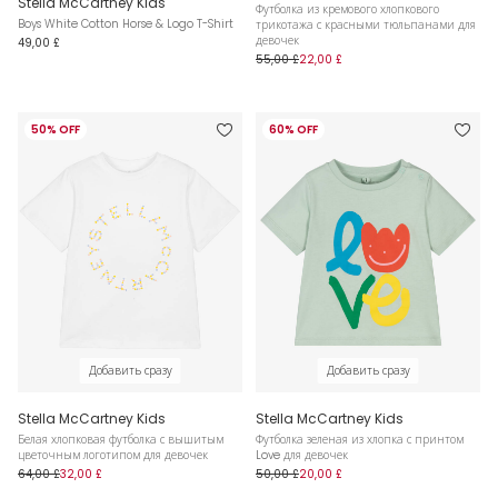
Stella McCartney Kids
Футболка из кремового хлопкового
Boys White Cotton Horse & Logo T-Shirt
трикотажа с красными тюльпанами для
девочек
49,00 £
55,00 £
22,00 £
50% OFF
60% OFF
Добавить сразу
Добавить сразу
Stella McCartney Kids
Stella McCartney Kids
Белая хлопковая футболка с вышитым
Футболка зеленая из хлопка с принтом
цветочным логотипом для девочек
Love для девочек
64,00 £
32,00 £
50,00 £
20,00 £