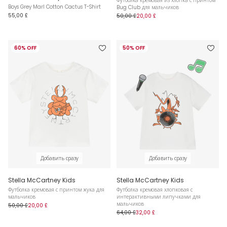
Футболка кремовая из хлопка с принтом
Boys Grey Marl Cotton Cactus T-Shirt
Bug Club для мальчиков
55,00 £
50,00 £
20,00 £
60% OFF
50% OFF
Добавить сразу
Добавить сразу
Stella McCartney Kids
Stella McCartney Kids
Футболка кремовая с принтом жука для
Футболка кремовая хлопковая с
мальчиков
интерактивными липучками для
мальчиков
50,00 £
20,00 £
64,00 £
32,00 £