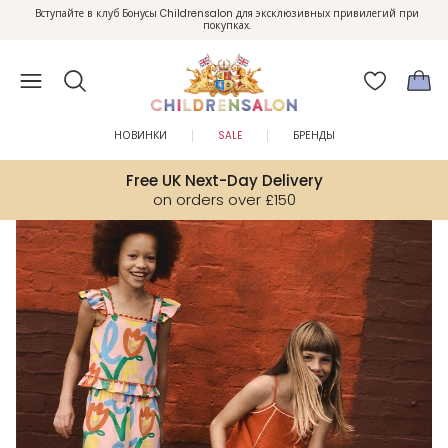
Вступайте в клуб Бонусы Childrensalon для эксклюзивных привилегий при
Enjoy 10% off your first order as a little welcome gift. Sign up here.
покупках.
НОВИНКИ
SALE
БРЕНДЫ
Free UK Next-Day Delivery
on orders over £150