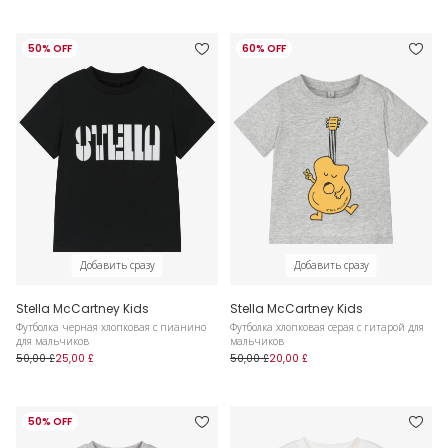
50% OFF
60% OFF
Добавить сразу
Добавить сразу
Stella McCartney Kids
Stella McCartney Kids
Футболка черная хлопковая с пианино
Футболка хлопковая серая с гитарой для
для мальчиков
мальчиков
50,00 £
25,00 £
50,00 £
20,00 £
50% OFF