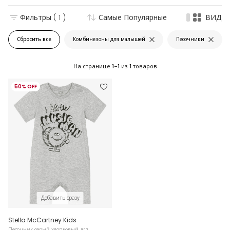
Фильтры
( 1 )
Самые Популярные
ВИД
Сбросить все
Комбинезоны для малышей
Песочники
На странице
1-1
из
1
товаров
50% OFF
Добавить сразу
Stella McCartney Kids
Песочник серый хлопковый для