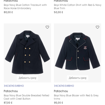
Patachou
Patachou
Boys Navy Blue Cotton Tracksuit with
Boys White Cotton Shirt with Red & Navy
Race Horse Embroidery
Blue Trim
80,00 £
50,00 £
Добавить сразу
Добавить сразу
ЭКСКЛЮЗИВНО
ЭКСКЛЮЗИВНО
Patachou
Patachou
Boys Navy Blue Double Breasted Felted
Boys Navy Blue Blazer with Red & Grey
Coat with Crest Button
trims
87,00 £
95,00 £