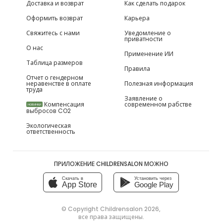
Доставка и возврат
Как сделать подарок
Оформить возврат
Карьера
Свяжитесь с нами
Уведомление о
приватности
О нас
Применение ИИ
Таблица размеров
Правила
Отчет о гендерном
неравенстве в оплате
Полезная информация
труда
Заявление о
Компенсация
современном рабстве
НОВИНКИ
выбросов CO2
Экологическая
ответственность
ПРИЛОЖЕНИЕ CHILDRENSALON МОЖНО
Скачать в
Установить через
App Store
Google Play
© Copyright
Childrensalon 2026
,
все права защищены.