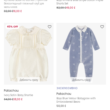
Футболка белая из хлопка с принтом
Boys White & Blue Stripe Cotton Piqué
Велосипедный пляжный клуб для
Shorts Set
мальчиков
82,00 £
49,00 £
32,00 £
16,00 £
40% OFF
Добавить сразу
Добавить сразу
ЭКСКЛЮЗИВНО
Patachou
Patachou
Ivory Satin Baby Shortie
Boys Blue Velour Babygrow with
64,00 £
38,00 £
Embroidered Bears
50,00 £