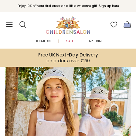
Вступайте в клуб Бонусы Childrensalon для эксклюзивных привилегий при
Enjoy 10% off your first order as a little welcome gift. Sign up here.
покупках.
НОВИНКИ
SALE
БРЕНДЫ
Free UK Next-Day Delivery
on orders over £150