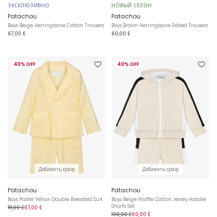
ЭКСКЛЮЗИВНО
НОВЫЙ СЕЗОН
Patachou
Patachou
Boys Beige Herringbone Cotton Trousers
Boys Brown Herringbone Felted Trousers
67,00 £
60,00 £
40% OFF
40% OFF
Добавить сразу
Добавить сразу
Patachou
Patachou
Boys Pastel Yellow Double Breasted Suit
Boys Beige Waffle Cotton Jersey Hoodie
Shorts Set
111,00 £
67,00 £
100,00 £
60,00 £