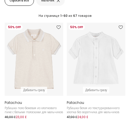
Сбросить все
Мальчик
На странице
1-60
из
67
товаров
50% OFF
50% OFF
Добавить сразу
Добавить сразу
Patachou
Patachou
Рубашка поло бежевая из хлопкового
Рубашка белая из текстурированного
пике с белыми полосками для мальчиков
хлопка без воротника для мальчиков
46,00 £
23,00 £
47,00 £
24,00 £