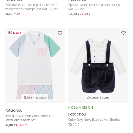
Рубашка из синего и разноцветного
Брюки чинос зеленые из хлопка для
полосатого сирсакера для мальчиков
мальчиков
64,00 £
32,00 £
53,00 £
27,00 £
50% OFF
Добавить сразу
Добавить сразу
НОВЫЙ СЕЗОН
Patachou
Patachou
Boys Blue & Green Colourblock
Baby Boys Navy Blue Velvet Shortie
Seersucker Shorts Set
72,00 £
97,00 £
49,00 £