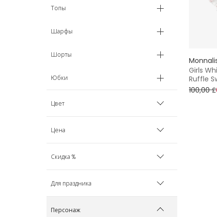
Топы
Шарфы
Шорты
Monnali
Girls Wh
Юбки
Ruffle S
100,00 £
Цвет
Голубой
Цена
Розовый
Скидка %
Минимум
Максимум
Белый
40%
Для праздника
Желтый
50%
Отдых у моря
Персонаж