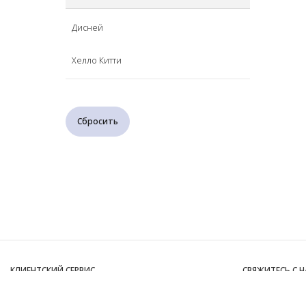
60%
Повседневный
Дисней
Хелло Китти
Сбросить
КЛИЕНТСКИЙ СЕРВИС
СВЯЖИТЕСЬ С 
Свяжитесь с нами
Напишите нам