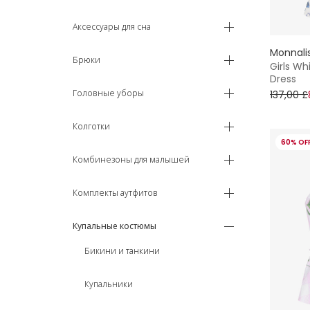
4 года
Аксессуары для сна
Monnali
5 лет
Брюки
Girls Wh
Dress
6 лет
Головные уборы
137,00 £
7 - 8 лет
Колготки
60% OF
9 - 10 лет
Комбинезоны для малышей
11 - 12 лет
Комплекты аутфитов
13 - 14 лет
Купальные костюмы
Бикини и танкини
Купальники