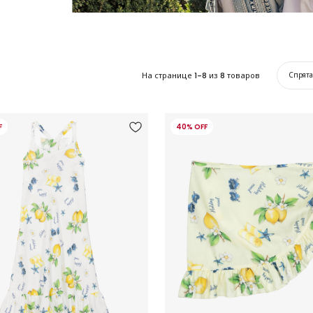
На странице
1-8
из
8
товаров
Спрят
F
40% OFF