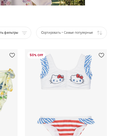
ать фильтры
Cортировать
-
Самые популярные
50% OFF