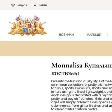
Бонусы
Войти
НОВИНКИ
МАЛЫШИ
Monnalisa Купальн
костюмы
Dive into the fun and quirky style of the
swimwear collection for pretty bikinis, t
tankinis, sporty swimsuits, shorts and m
in Italy using the finest lightweight, quic
each design is decorated with a myriad
pretty and boyish flourishes. Girls and b
ages will simply adore the designer’s s
adornments, from glitter finishes and an
to characterful cartoon motifs.