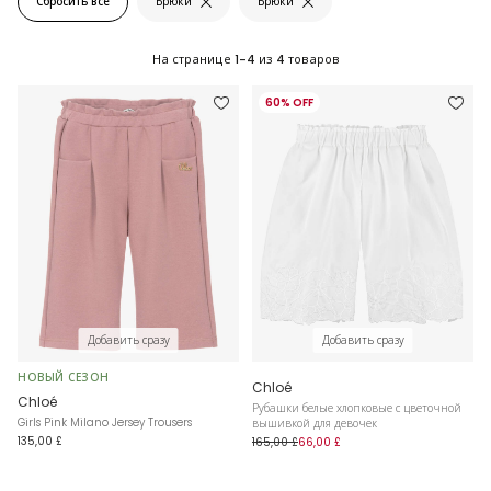
Сбросить все
Брюки
Брюки
На странице
1-4
из
4
товаров
60% OFF
Добавить сразу
Добавить сразу
НОВЫЙ СЕЗОН
Chloé
Chloé
Рубашки белые хлопковые с цветочной
Girls Pink Milano Jersey Trousers
вышивкой для девочек
135,00 £
165,00 £
66,00 £