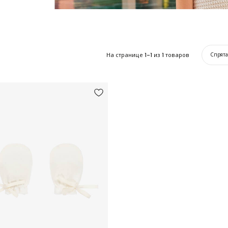
На странице
1-1
из
1
товаров
Спрят