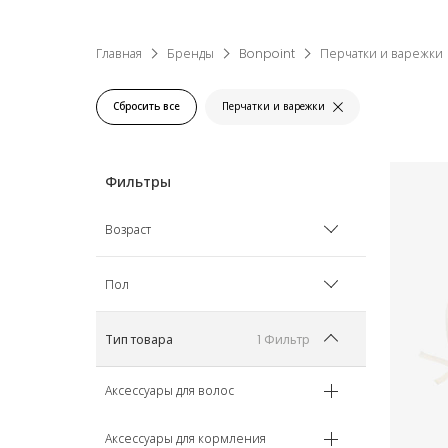
Главная
Бренды
Bonpoint
Перчатки и варежки
Сбросить все
Перчатки и варежки
Возраст
Рожденные раньше срока
Пол
0 мес
Мальчик
1 Фильтр
Тип товара
1 мес
Девочка
Аксессуары для волос
3 мес
Унисекс
Аксессуары для кормления