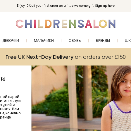
Enjoy 10% off your first order as a little welcome gift. Sign up here.
ДЕВОЧКИ
МАЛЬЧИКИ
ОБУВЬ
БРЕНДЫ
ШК
Free UK Next-Day Delivery
on orders over £150
 и
тной парой
хитительную
 дней, а
ньких. Вам
и и, конечно
бренда-