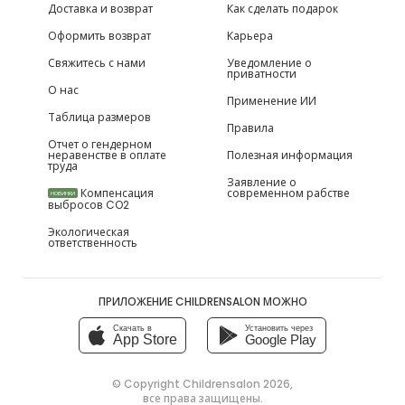
Доставка и возврат
Как сделать подарок
Оформить возврат
Карьера
Свяжитесь с нами
Уведомление о
приватности
О нас
Применение ИИ
Таблица размеров
Правила
Отчет о гендерном
неравенстве в оплате
Полезная информация
труда
Заявление о
Компенсация
современном рабстве
НОВИНКИ
выбросов CO2
Экологическая
ответственность
ПРИЛОЖЕНИЕ CHILDRENSALON МОЖНО
Скачать в
Установить через
App Store
Google Play
© Copyright
Childrensalon 2026
,
все права защищены.