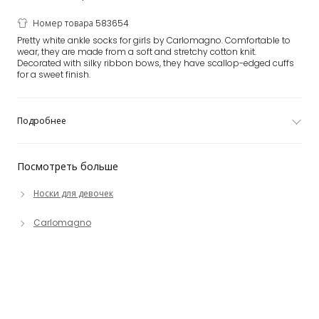
Номер товара 583654
Pretty white ankle socks for girls by Carlomagno. Comfortable to
wear, they are made from a soft and stretchy cotton knit.
Decorated with silky ribbon bows, they have scallop-edged cuffs
for a sweet finish.
Подробнее
Посмотреть больше
Носки для девочек
Carlomagno