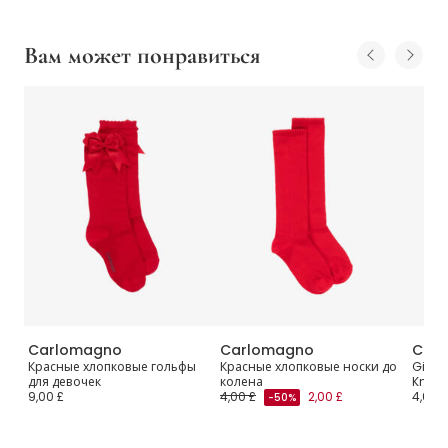
Вам может понравиться
Carlomagno
Carlomagno
Car
Красные хлопковые гольфы
Красные хлопковые носки до
Girls 
к
для девочек
колена
Knit 
9,00 £
4,00 £
2,00 £
4,00 £
-50%