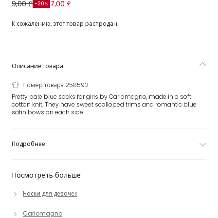
Голубые хлопковые гольфы для девочек
9,00 £
7,00 £
-20%
К сожалению, этот товар распродан.
Описание товара
Номер товара 258592
Pretty pale blue socks for girls by Carlomagno, made in a soft
cotton knit. They have sweet scalloped trims and romantic blue
satin bows on each side.
Подробнее
Посмотреть больше
Носки для девочек
Carlomagno