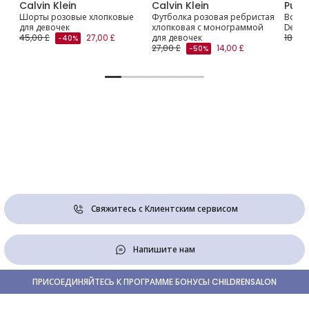
Calvin Klein
Calvin Klein
Puret
Шорты розовые хлопковые
Футболка розовая ребристая
Baby G
для девочек
хлопковая с монограммой
De Jo
45,00 £
27,00 £
для девочек
18,00 
-40%
27,00 £
14,00 £
-50%
Свяжитесь с Клиентским сервисом
Напишите нам
ПРИСОЕДИНЯЙТЕСЬ К ПРОГРАММЕ БОНУСЫ CHILDRENSALON