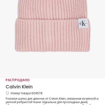
РАСПРОДАНО
Calvin Klein
Номер товара 604578
Шапка розовая ребристая вязаная
Розовая шапка для девочек от Calvin Klein, связанная из мягкой и
уютной ребристой ткани. Идеальна для прохладных дней,