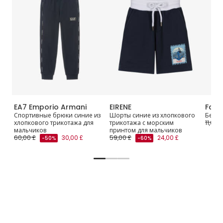
EA7 Emporio Armani
EIRENE
Falk
ux
Спортивные брюки синие из
Шорты синие из хлопкового
Белые
хлопкового трикотажа для
трикотажа с морским
11,00 £
мальчиков
принтом для мальчиков
60,00 £
30,00 £
59,00 £
24,00 £
-50%
-60%