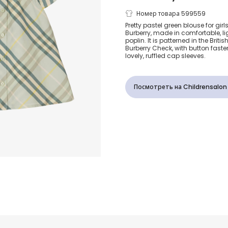
Girls Green 
Номер товара 599559
Pretty pastel green blouse for girl
Burberry, made in comfortable, l
Cotton Blou
poplin. It is patterned in the Briti
Burberry Check, with button faste
lovely, ruffled cap sleeves.
Посмотреть на Childrensalon