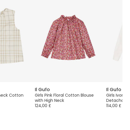
Il Gufo
Il Gufo
Check Cotton
Girls Pink Floral Cotton Blouse
Girls Ivory 
with High Neck
Detachable
124,00 £
114,00 £