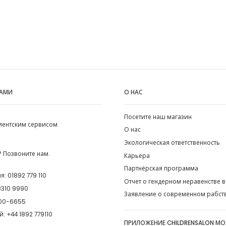
НАМИ
О НАС
Посетите наш магазин
лиентским сервисом
О нас
Экологическая ответственность
 Позвоните нам.
Карьера
Партнёрская программа
ия:
01892 779 110
Отчет о гендерном неравенстве в
8310 9990
Заявление о современном рабст
00-6655
й:
+44 1892 779110
ПРИЛОЖЕНИЕ CHILDRENSALON М