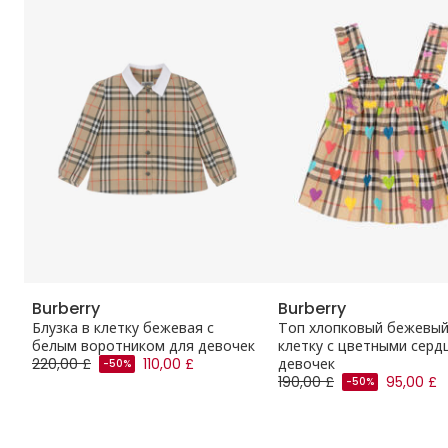
Burberry
Burberry
Блузка в клетку бежевая с
Топ хлопковый бежевый
белым воротником для девочек
клетку с цветными серд
220,00 £
110,00 £
девочек
-50%
190,00 £
95,00 £
-50%