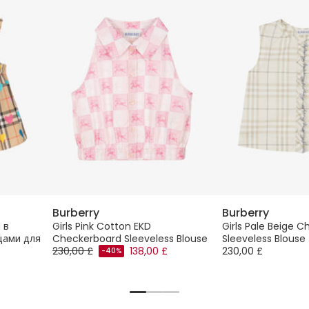
Burberry
Burberry
 в
Girls Pink Cotton EKD
Girls Pale Beige 
цами для
Checkerboard Sleeveless Blouse
Sleeveless Blouse
230,00 £
138,00 £
230,00 £
-40%