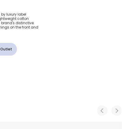
Check
s by luxury label
ightweight cotton
se
sh brand's distinctive
nings on the front and
 Outlet