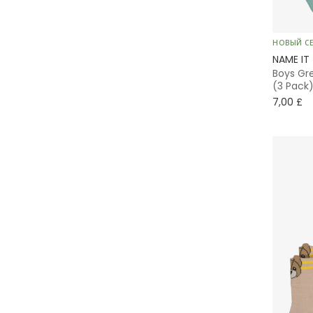
Tommy Hilfiger
Versace
НОВЫЙ С
NAME IT
Boys Gre
Week-end à la mer
(3 Pack
7,00 £