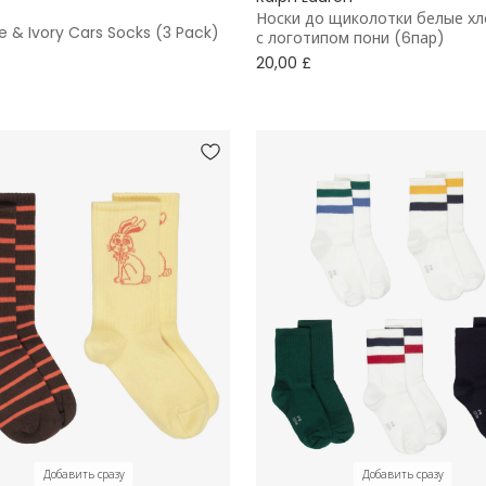
Носки до щиколотки белые х
e & Ivory Cars Socks (3 Pack)
с логотипом пони (6пар)
20,00 £
Добавить сразу
Добавить сразу