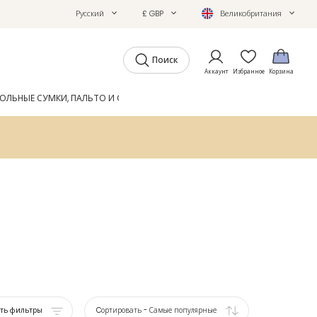
Русский
£ GBP
Великобритания
Поиск
Аккаунт
Избранное
Корзина
ОЛЬНЫЕ СУМКИ, ПАЛЬТО И ОБУВЬ
GIFTS
ЖУРНАЛ
ать фильтры
Cортировать
-
Самые популярные