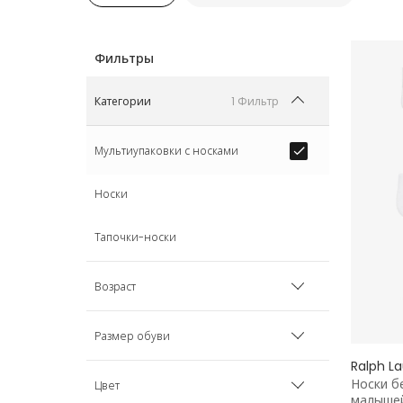
1 Фильтр
Категории
Мультиупаковки с носками
Носки
Тапочки-носки
Возраст
0 мес
Размер обуви
Ralph L
1 мес
Носки б
EU 23 (6 UK)
Цвет
малышей