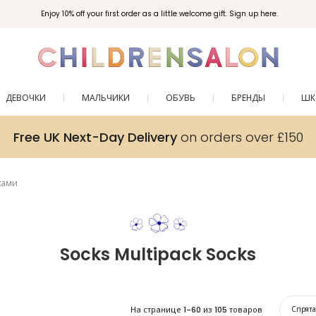
Вступайте в клуб Бонусы Childrensalon для эксклюзивных привилегий при покупках.
Enjoy 10% off your first order as a little welcome gift. Sign up here.
ДЕВОЧКИ
МАЛЬЧИКИ
ОБУВЬ
БРЕНДЫ
ШК
Free UK Next-Day Delivery
on orders over £150
ками
Socks Multipack Socks
На странице
1-60
из
105
товаров
Спрят