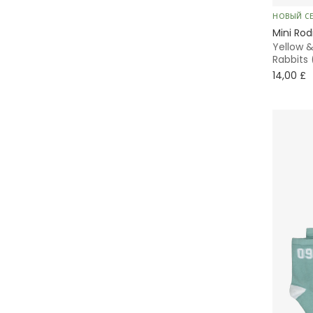
НОВЫЙ С
Minymo
Mini Rod
Yellow &
Molo
Rabbits 
14,00 £
NAME IT
NaturaPura
Nike
Petit Bateau
Ralph Lauren
Tartine et Chocolat
Timberland