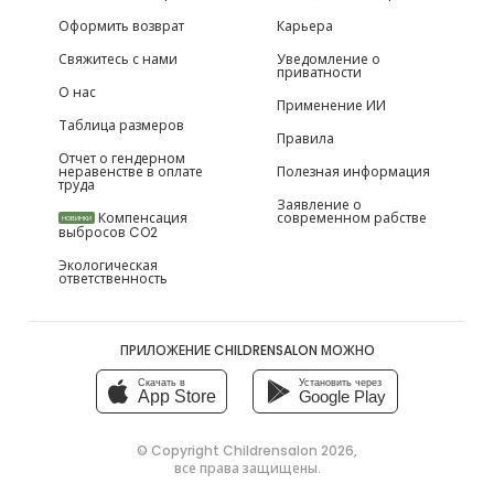
Оформить возврат
Карьера
Свяжитесь с нами
Уведомление о
приватности
О нас
Применение ИИ
Таблица размеров
Правила
Отчет о гендерном
неравенстве в оплате
Полезная информация
труда
Заявление о
Компенсация
современном рабстве
НОВИНКИ
выбросов CO2
Экологическая
ответственность
ПРИЛОЖЕНИЕ CHILDRENSALON МОЖНО
Скачать в
Установить через
App Store
Google Play
© Copyright
Childrensalon 2026
,
все права защищены.