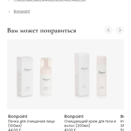
Bonpoint
Вам может понравиться
Bonpoint
Bonpoint
Bonp
тв
Пенка для очищения лица
Очищающий крем для тела и
Invis
(100мл)
волос (200мл)
SPF50
44,00 £
41,00 £
50,00