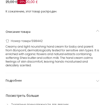
Nourishing Hand Cream (30ml)
25,00 £
20,00 £
-20%
К сожалению, этот товар распродан.
Описание товара
Номер товара 598442
Creamy and light nourishing hand cream for baby and parent
from Bonpoint, dermatologically tested for sensitive skin types. It is
enriched with organic flowers and natural extracts containing
softening Shea butter and cotton milk. The hand cream calms
feelings of skin discomfort, leaving hands moisturised and
delicately scented.
Подробнее
Посмотреть больше
Туалетные принадлежности для девочек