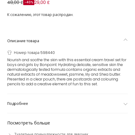
Cleanse & Moisturise Travel Essentials Set
48,00 £
29,00 £
-40%
К сожалению, этот товар распродан.
Описание товара
Номер товара 598440
Nourish and soothe the skin with this essential cream travel set for
boys and girls by Bonpoint. Hydrating delicate, sensitive skin the
dermatologically tested formula contains organic extracts and
natural extracts of meadowsweet, jasmine, lily and Shea butter.
Presented in a clear pouch, there are postcards and colouring
pencils to add a creative element of fun to this set.
Подробнее
Посмотреть больше
Туалетные принадлежности для девочек