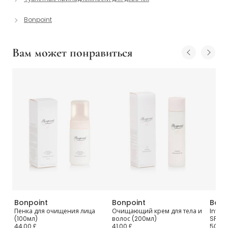
Bonpoint
Вам может понравиться
Bonpoint
Bonpoint
Bonp
тв
Пенка для очищения лица
Очищающий крем для тела и
Invis
(100мл)
волос (200мл)
SPF50
44,00 £
41,00 £
50,00