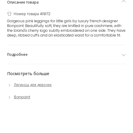
Описание товара
Номер товара 419172
Gorgeous pink leggings for little girls by luxury French designer
Bonpoint. Beautifully soft, they are knitted in pure cashmere, with
the brand's cherry logo subtly embroidered on one side. They have
deep, ribbed cuffs and an elasticated waist for a comfortable fit.
Подробнее
Посмотреть больше
Легинсы для девочек
Bonpoint