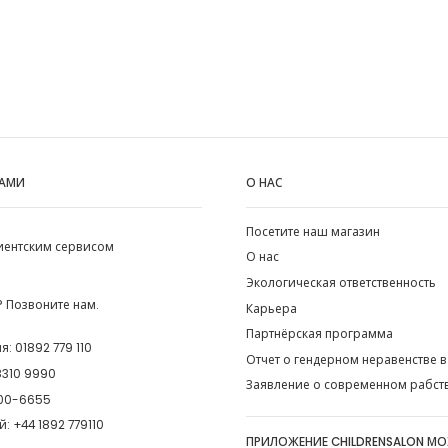
НАМИ
О НАС
Посетите наш магазин
лиентским сервисом
О нас
Экологическая ответственность
 Позвоните нам.
Карьера
Партнёрская программа
ия:
01892 779 110
Отчет о гендерном неравенстве в
8310 9990
Заявление о современном рабст
00-6655
й:
+44 1892 779110
ПРИЛОЖЕНИЕ CHILDRENSALON М