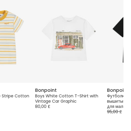
Bonpoint
Bonpoint
e Stripe Cotton
Boys White Cotton T-Shirt with
Футболка че
Vintage Car Graphic
вышитым ло
80,00 £
для мальчи
95,00 £
-5