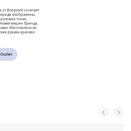
емовая
 от Bonpoint сочетает
Спереди изображены
котом
 розовых тонах,
пами вишен бренда,
ми. Изготовлена из
ткие рукава красиво
 Outlet