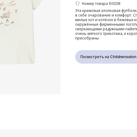
Футболка кр
Номер товара 611238
Эта кремовая хлопковая футболка
в себе очарование и комфорт. 
хлопковая с 
милые кот и котёнок в бежевых и
окружённые фирменными логоти
сверкающими радужными пайетка
для девочек
очень мягкого трикотажа, а коро
присобраны.
Посмотреть на Childrensalon