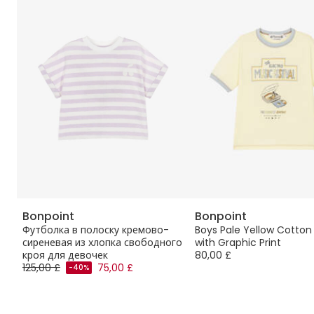
Bonpoint
Bonpoint
 с
Футболка в полоску кремово-
Boys Pale Yellow Cotton 
сиреневая из хлопка свободного
with Graphic Print
кроя для девочек
80,00 £
125,00 £
75,00 £
-40%