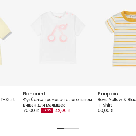
Bonpoint
Bonpoint
T-Shirt
Футболка кремовая с логотипом
Boys Yellow & Blu
вишен для малышек
T-Shirt
70,00 £
42,00 £
60,00 £
-40%