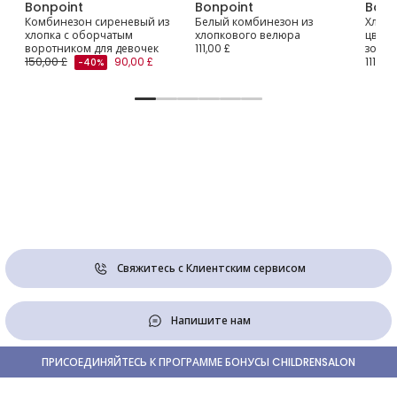
Bonpoint
Bonpoint
Bonp
Комбинезон сиреневый из
Белый комбинезон из
Хлопк
хлопка с оборчатым
хлопкового велюра
цвета
воротником для девочек
111,00 £
золот
150,00 £
90,00 £
111,00 
-40%
Свяжитесь с Клиентским сервисом
Напишите нам
ПРИСОЕДИНЯЙТЕСЬ К ПРОГРАММЕ БОНУСЫ CHILDRENSALON