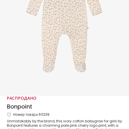
РАСПРОДАНО
Bonpoint
Номер товара 611239
Girls Ivory Cotton Babygrow with Pink
Unmistakably by the brand, this ivory cotton babygrow for girls by
Cherry Logo Print
Bonpoint features a charming pale pink cherry logo print, with a