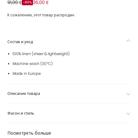
Кремовая льняная рубашка
91,00 £
36,00 £
-60%
К сожалению, этот товар распродан.
Состав и уход
100% linen (sheer & lightweight)
Machine wash (30*C)
Made in Europe
Описание товара
Фасон и стиль
Посмотреть больше