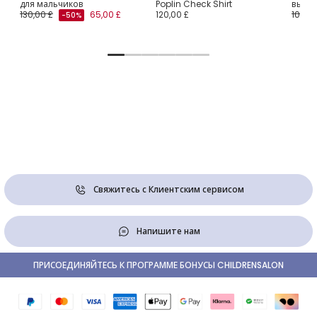
для мальчиков
Poplin Check Shirt
выши
130,00 £
65,00 £
120,00 £
105,00
-50%
Свяжитесь с Клиентским сервисом
Напишите нам
ПРИСОЕДИНЯЙТЕСЬ К ПРОГРАММЕ БОНУСЫ CHILDRENSALON