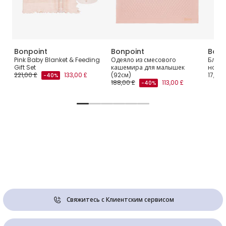
Bonpoint
Bonpoint
Bonp
Pink Baby Blanket & Feeding
Одеяло из смесового
Бледн
cm)
Gift Set
кашемира для малышек
носки
221,00 £
133,00 £
(92см)
17,00 
-40%
188,00 £
113,00 £
-40%
Свяжитесь с Клиентским сервисом