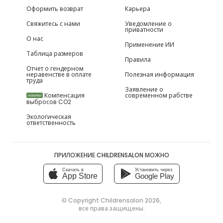
Оформить возврат
Карьера
Свяжитесь с нами
Уведомление о
приватности
О нас
Применение ИИ
Таблица размеров
Правила
Отчет о гендерном
неравенстве в оплате
Полезная информация
труда
Заявление о
Компенсация
современном рабстве
НОВИНКИ
выбросов CO2
Экологическая
ответственность
ПРИЛОЖЕНИЕ CHILDRENSALON МОЖНО
Скачать в
Установить через
App Store
Google Play
© Copyright
Childrensalon 2026
,
все права защищены.