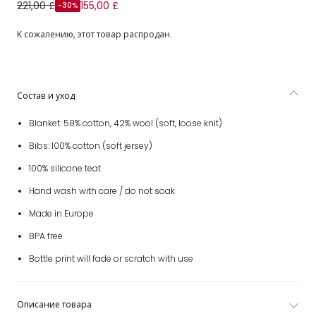
Blue Baby Blanket & Feeding Gift Set
221,00 £
155,00 £
-30%
К сожалению, этот товар распродан.
Состав и уход
Blanket: 58% cotton, 42% wool (soft, loose knit)
Bibs: 100% cotton (soft jersey)
100% silicone teat
Hand wash with care / do not soak
Made in Europe
BPA free
Bottle print will fade or scratch with use
Описание товара