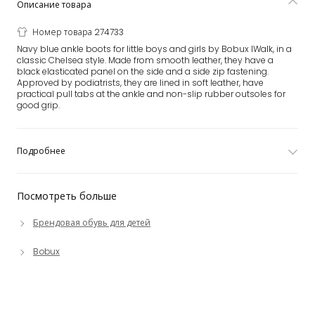
Описание товара
Номер товара 274733
Navy blue ankle boots for little boys and girls by Bobux IWalk, in a
classic Chelsea style. Made from smooth leather, they have a
black elasticated panel on the side and a side zip fastening.
Approved by podiatrists, they are lined in soft leather, have
practical pull tabs at the ankle and non-slip rubber outsoles for
good grip.
Подробнее
Посмотреть больше
Брендовая обувь для детей
Bobux