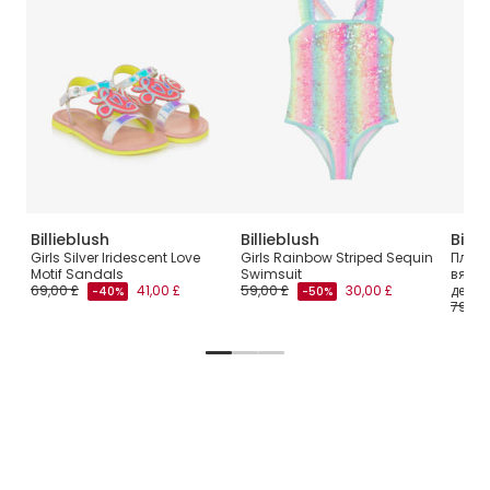
Billieblush
Billieblush
Billi
Girls Silver Iridescent Love
Girls Rainbow Striped Sequin
Плать
Motif Sandals
Swimsuit
вязан
69,00 £
41,00 £
59,00 £
30,00 £
девоч
-40%
-50%
79,00